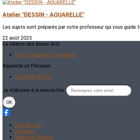
Atelier "DESSIN - AQUARELLE"
Les sujets sont préparés par votre professeur qui vous guide t
22 août 2025
Le Géants des Beaux Arts
Pour consulter le catalogue
Aquarelle et Pinceaux
consulter le site
Je m'abonne à la newsletter
OK
Plan du site
Licences
Mentions légales