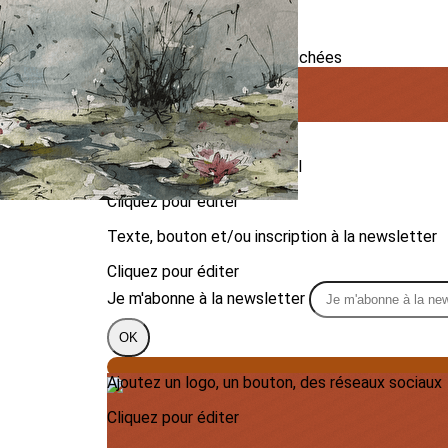
Exporter les lignes sélectionnées
Exporter toutes les colonnes
Exporter uniquement les colonnes affichées
Menu
?>
Images de la page d'accueil
Cliquez pour éditer
Texte, bouton et/ou inscription à la newsletter
Cliquez pour éditer
Je m'abonne à la newsletter
OK
Ajoutez un logo, un bouton, des réseaux sociaux
Cliquez pour éditer