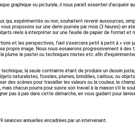
ique graphique ou picturale, il nous paraît essentiel d'acquérir 
x qui, expérimentés ou non, souhaitent revenir auxsources, simpl
us vous proposons sur une demi-journée par mois (3 heures) en at
bjets réels à interpréter sur une feuille de papier de format et 
ns et les perspectives, l’œil s'exercera petit à petit à « voir ju
er sa propre image. Nous nous essaierons progressivement à des 
r la plume le pastel ou techniques mixtes etc..afin d'expérimente
 technique, la seule contrainte étant de produire un dessin juste
ets naturalistes, fossiles, plumes, brindilles, cailloux, ou obje
r des scènes pour travailler les valeurs ou la couleur, le champ d
, mais chacun pourra pour suivre son travail à la maison s'il le sou
er pas à pas dans cette démarche, en vous guidant pour lamise 
 9 séances annuelles encadrées par un intervenant.