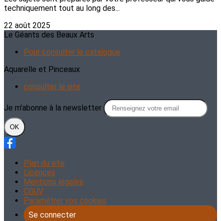
techniquement tout au long des...
22 août 2025
Le Géants des Beaux Arts
Pour consulter le catalogue
Aquarelle et Pinceaux
consulter le site
Je m'abonne à la newsletter
OK
Plan du site
Licences
Mentions légales
CGUV
Paramétrer vos cookies
Se connecter