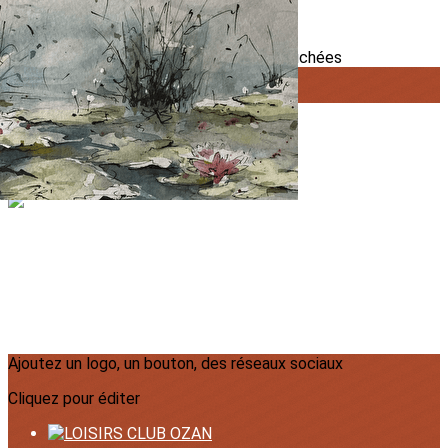
Exporter les lignes sélectionnées
Exporter toutes les colonnes
Exporter uniquement les colonnes affichées
Menu
?>
Images de la page d'accueil
Cliquez pour éditer
Ajoutez un logo, un bouton, des réseaux sociaux
Cliquez pour éditer