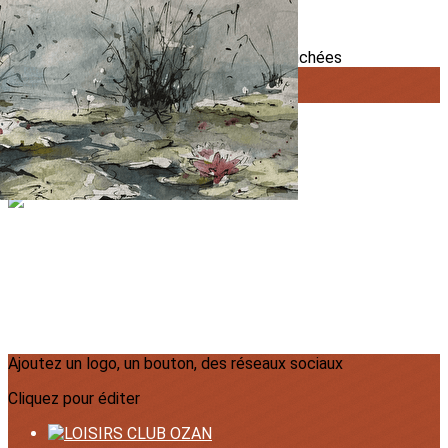
Exporter les lignes sélectionnées
Exporter toutes les colonnes
Exporter uniquement les colonnes affichées
Menu
?>
Images de la page d'accueil
Cliquez pour éditer
Ajoutez un logo, un bouton, des réseaux sociaux
Cliquez pour éditer