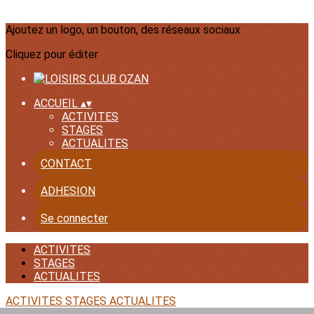
Ajoutez un logo, un bouton, des réseaux sociaux
Cliquez pour éditer
ACCUEIL
▴
▾
ACTIVITES
STAGES
ACTUALITES
CONTACT
ADHESION
Se connecter
ACTIVITES
STAGES
ACTUALITES
ACTIVITES
STAGES
ACTUALITES