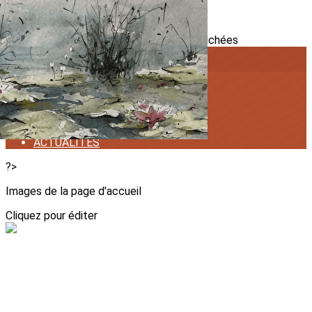
Exporter les lignes sélectionnées
Exporter toutes les colonnes
Exporter uniquement les colonnes affichées
Menu
<
>
ACTIVITES
STAGES
ACTUALITES
?>
Images de la page d'accueil
Cliquez pour éditer